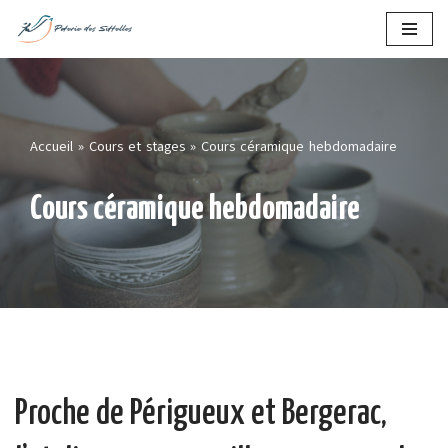
Skip
to
content
Accueil
»
Cours et stages
»
Cours céramique hebdomadaire
Cours céramique hebdomadaire
Proche de Périgueux et Bergerac,