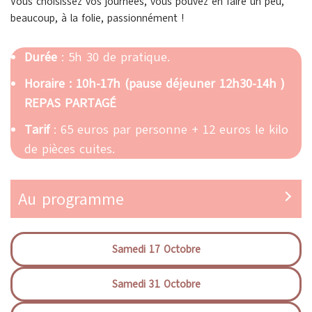
Vous choisissez vos journées, vous pouvez en faire un peu,
beaucoup, à la folie, passionnément !
Durée
: 5h 30 de pratique.
Horaire :
10h-17h (pause déjeuner 12h30-14h )
REPAS PARTAGÉ
Tarif
:
65 euros par personne + 12 euros le kilo
de pièces cuites.
Au programme
Samedi 17 Octobre
Samedi 31 Octobre