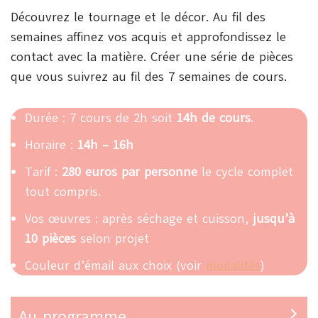
Découvrez le tournage et le décor. Au fil des
semaines affinez vos acquis et approfondissez le
contact avec la matière. Créer une série de pièces
que vous suivrez au fil des 7 semaines de cours.
Durée : 7 cours de 2h soit
14h de cours
.
Horaire :
14h – 16h
Tarif :
280 euros par personne
le cycle complet
tout compris.
Vos œuvres : après séchage et cuisson,
jusqu’à
10 pièces
selon projet
Couleur d’émail aux choix (voir
modalités
)
Au programme