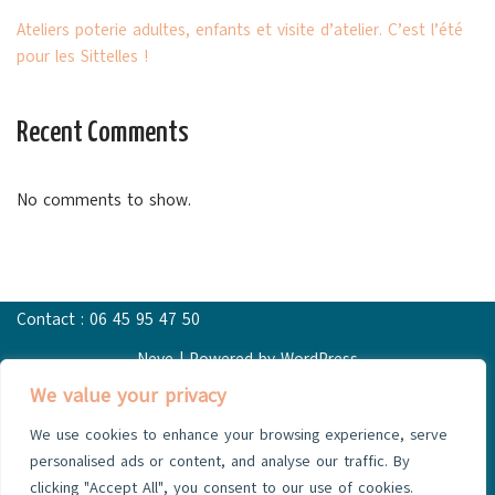
Ateliers poterie adultes, enfants et visite d’atelier. C’est l’été
pour les Sittelles !
Recent Comments
No comments to show.
Contact : 06 45 95 47 50
Neve
| Powered by
WordPress
We value your privacy
We use cookies to enhance your browsing experience, serve
personalised ads or content, and analyse our traffic. By
325 route des petits paradis 24380 St Amand de Vergt
clicking "Accept All", you consent to our use of cookies.