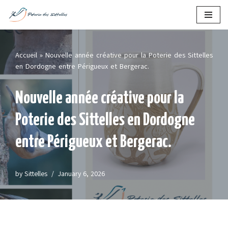
Skip
to
content
Accueil
»
Nouvelle année créative pour la Poterie des Sittelles
en Dordogne entre Périgueux et Bergerac.
Nouvelle année créative pour la
Poterie des Sittelles en Dordogne
entre Périgueux et Bergerac.
by
Sittelles
January 6, 2026